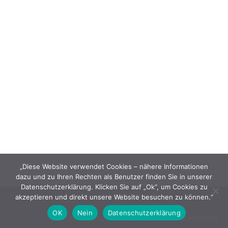
„Diese Website verwendet Cookies – nähere Informationen
dazu und zu Ihren Rechten als Benutzer finden Sie in unserer
Datenschutzerklärung. Klicken Sie auf „Ok“, um Cookies zu
Neve
| Präsentiert von
WordPress
akzeptieren und direkt unsere Website besuchen zu können.“
OK
Nein
Datenschutzerklärung
Kontakt
Impressum
Datenschutzerklärung